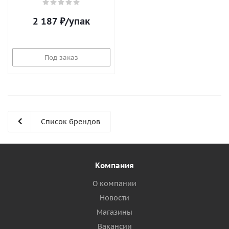
(1230x610x50, 16шт; 0,6м3/
уп) (32шт/п)
2 187
₽
/упак
Под заказ
Список брендов
Компания
О компании
Новости
Магазины
Вакансии