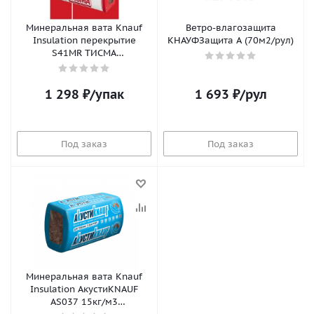
Минеральная вата Knauf
Ветро-влагозащита
Insulation перекрытие
КНАУФЗащита А (70м2/рул)
S41MR ТИСМА
(1200х600х150, 4шт,
0,432м3/уп) (64шт/п)
1 298
₽
/упак
1 693
₽
/рул
Под заказ
Под заказ
Минеральная вата Knauf
Insulation АкустиKNAUF
АS037 15кг/м3