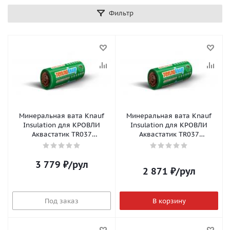
Фильтр
Минеральная вата Knauf
Минеральная вата Knauf
Insulation для КРОВЛИ
Insulation для КРОВЛИ
Аквастатик TR037
Аквастатик TR037
(5500x1220x150, 1шт,
(6148x1220x50, 2шт, 0,75м3/
1,007м3/уп) (24шт/п)
уп)(32шт/п)
3 779
₽
/рул
2 871
₽
/рул
Под заказ
В корзину