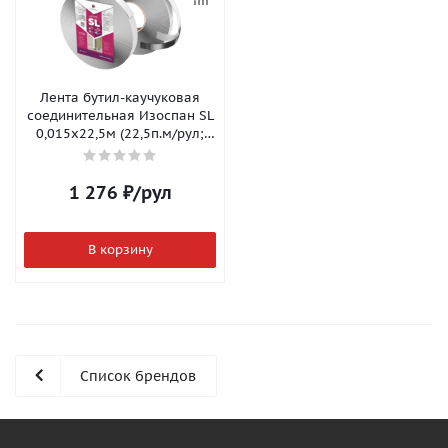
Лента бутил-каучуковая
соединительная Изоспан SL
0,015х22,5м (22,5п.м/рул;
2рул/уп)
1 276
₽
/рул
В корзину
Список брендов