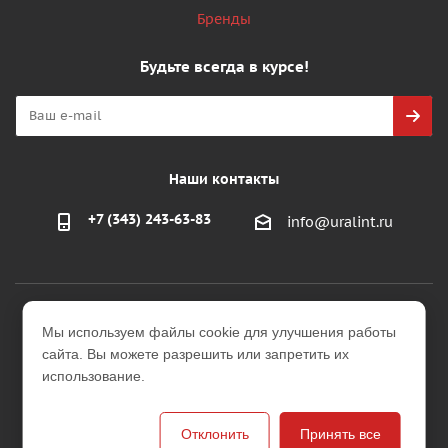
Бренды
Будьте всегда в курсе!
Наши контакты
+7 (343) 243-63-83
info@uralint.ru
2026 © ООО "УралИнтерьер"
Мы используем файлы cookie для улучшения работы
Интернет-магазин строительных и отделочных
сайта. Вы можете разрешить или запретить их
материалов
использование.
Версия для печати
Отклонить
Принять все