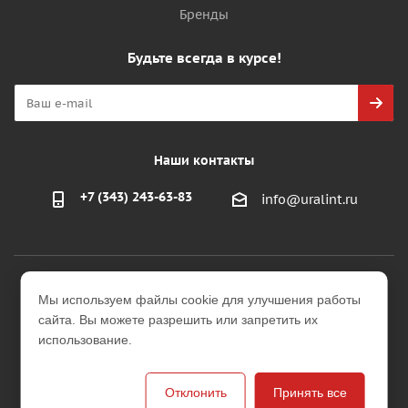
Бренды
Будьте всегда в курсе!
Наши контакты
+7 (343) 243-63-83
info@uralint.ru
2026 © ООО "УралИнтерьер"
Мы используем файлы cookie для улучшения работы
Интернет-магазин строительных и отделочных
сайта. Вы можете разрешить или запретить их
материалов
использование.
Версия для печати
Отклонить
Принять все