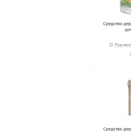
Средство де
до
Под зака
Средство де