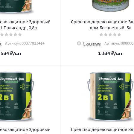
ревозащитное Здоровый
Средство деревозащитное З
1 Палисандр, 0,8л
дом Бесцветный, 3л
з
Артикул: 00077823414
Под заказ
Артикул: 000000
534
₽
/шт
1 334
₽
/шт
ревозащитное Здоровый
Средство деревозащитное З