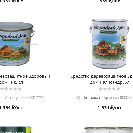
1 334
₽
/шт
534
₽
/шт
ревозащитное Здоровый
Средство деревозащитное З
дом Тик, 3л
дом Палисандр, 3л
з
Артикул: 00000012221
Под заказ
Артикул: 000000
1 334
₽
/шт
1 334
₽
/шт