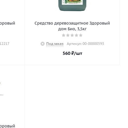
доровый
Средство деревозащитное Здоровый
дом Био, 3,5кг
12217
Под заказ
Артикул: 00-00000593
560
₽
/шт
доровый