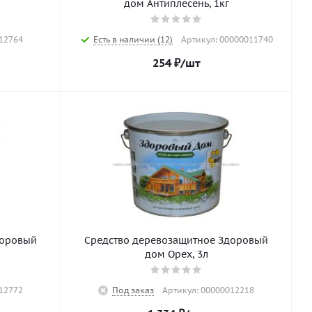
дом Антиплесень, 1кг
12764
Есть в наличии (12)
Артикул: 00000011740
254
₽
/шт
доровый
Средство деревозащитное Здоровый
дом Орех, 3л
12772
Под заказ
Артикул: 00000012218