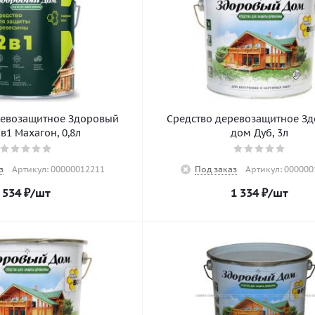
ревозащитное Здоровый
Средство деревозащитное З
в1 Махагон, 0,8л
дом Дуб, 3л
з
Артикул: 00000012211
Под заказ
Артикул: 000000
534
₽
/шт
1 334
₽
/шт