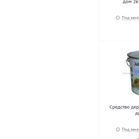
дом 2в1
Под зака
Средство де
д
Под зака