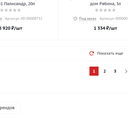
1 Палисандр, 20л
дом Рябина, 3л
з
Артикул: 00-00008732
Под заказ
Артикул: 000000
8 920
₽
/шт
1 334
₽
/шт
Показать еще
1
2
3
брендов