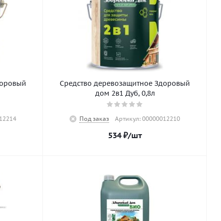
доровый
Средство деревозащитное Здоровый
дом 2в1 Дуб, 0,8л
12214
Под заказ
Артикул: 00000012210
534
₽
/шт