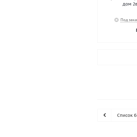
дом 2в
Под зака
Список 