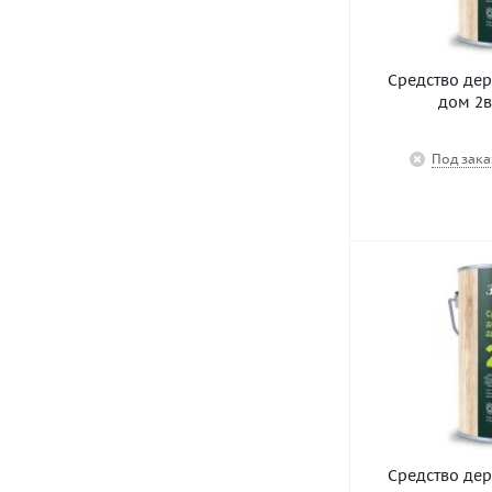
Средство де
дом 2в
Под зака
Средство де