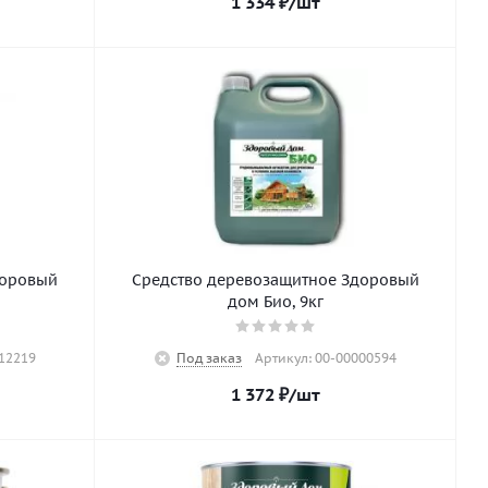
1 334
₽
/шт
доровый
Средство деревозащитное Здоровый
дом Био, 9кг
12219
Под заказ
Артикул: 00-00000594
1 372
₽
/шт