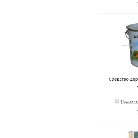
Средство де
Под зака