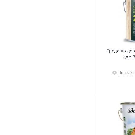
Средство де
дом 2
Под зака