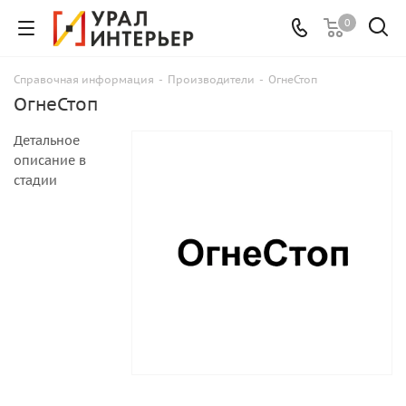
0
Справочная информация
-
Производители
-
ОгнеСтоп
ОгнеСтоп
Детальное
описание в
стадии