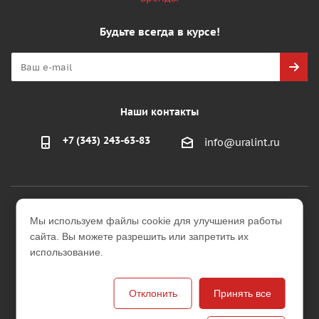
Будьте всегда в курсе!
Наши контакты
+7 (343) 243-63-83
info@uralint.ru
2026 © ООО "УралИнтерьер"
Мы используем файлы cookie для улучшения работы
Интернет-магазин строительных и отделочных
сайта. Вы можете разрешить или запретить их
материалов
использование.
Версия для печати
Отклонить
Принять все