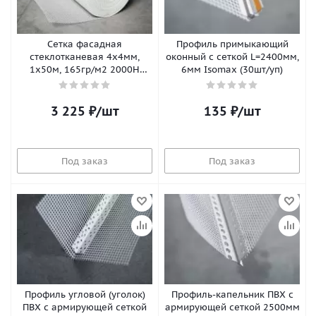
Сетка фасадная
Профиль примыкающий
стеклотканевая 4х4мм,
оконный с сеткой L=2400мм,
1х50м, 165гр/м2 2000Н
6мм Isomax (30шт/уп)
Isomax-165
3 225
₽
/шт
135
₽
/шт
Под заказ
Под заказ
Профиль угловой (уголок)
Профиль-капельник ПВХ с
ПВХ с армирующей сеткой
армирующей сеткой 2500мм