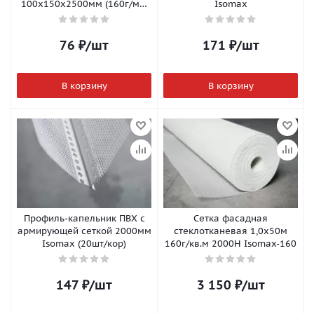
100х150х2500мм (160г/м2)
Isomax
Isomax
76
₽
/шт
171
₽
/шт
В корзину
В корзину
Профиль-капельник ПВХ с
Сетка фасадная
армирующей сеткой 2000мм
стеклотканевая 1,0х50м
Isomax (20шт/кор)
160г/кв.м 2000Н Isomax-160
147
₽
/шт
3 150
₽
/шт