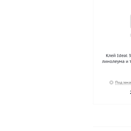
Клей Ideal 
линолеума и 
Под зака