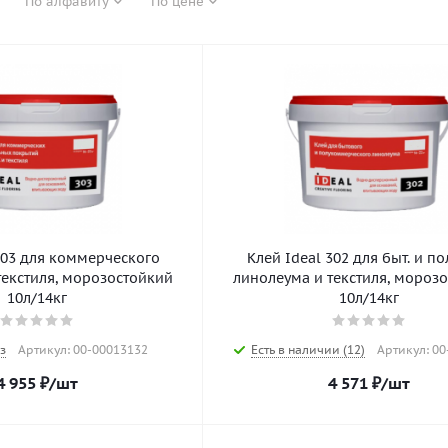
По алфавиту
По цене
303 для коммерческого
Клей Ideal 302 для быт. и по
текстиля, морозостойкий
линолеума и текстиля, мороз
10л/14кг
10л/14кг
з
Артикул: 00-00013132
Есть в наличии (12)
Артикул: 0
4 955
₽
/шт
4 571
₽
/шт