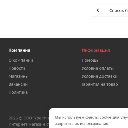
Список 
Компания
Информация
О компании
Помощь
Новости
Условия оплаты
Магазины
Условия доставки
Вакансии
Гарантия на товар
Политика
Мы используем файлы cookie для улу
2026 © ООО "УралИнтерьер"
запретить их использование.
Интернет-магазин строительных и отделочных материало