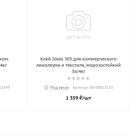
Клей Ideal 303 для коммерческого
4кг
линолеума и текстиля, морозостойкий
3л/4кг
13149
Под заказ
Артикул: 00-00013133
1 359
₽
/шт