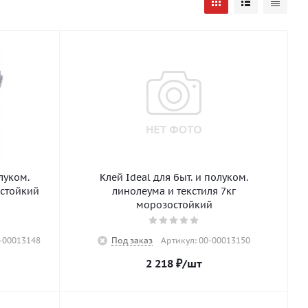
луком.
Клей Ideal для быт. и полуком.
остойкий
линолеума и текстиля 7кг
морозостойкий
0-00013148
Под заказ
Артикул: 00-00013150
2 218
₽
/шт