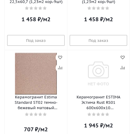
22,5x60,7 (1,23м2 кор.-9шт)
(1,23м2 кор.-9шт)
1 458
₽
/м2
1 458
₽
/м2
Под заказ
Под заказ
Керамогранит Estima
Керамогранит ESTIMA
Standard ST02 темно-
Эстима Rust RS01
бежевый матовый
600х600х10
300х300х8мм (1,53м2/17шт/
лаппатированный рект.
уп; 61,2м2/пал)
(1,44м2/4шт/уп)
1 945
₽
/м2
707
₽
/м2