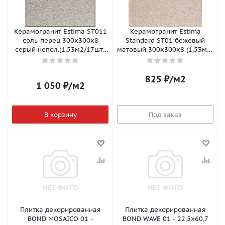
Керамогранит Estima ST011
Керамогранит Estima
соль-перец 300х300х8
Standard ST01 бежевый
cерый непол.(1,53м2/17шт/
матовый 300х300х8 (1,53м2/
уп; 61,2м2/пал)1с
уп, 61,2м2/п)
825
₽
/м2
1 050
₽
/м2
В корзину
Под заказ
Плитка декорированная
Плитка декорированная
BOND MOSAICO 01 -
BOND WAVE 01 - 22,5x60,7