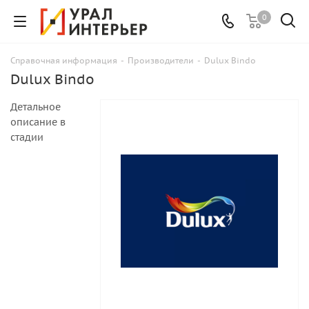
0
Справочная информация
-
Производители
-
Dulux Bindo
Dulux Bindo
Детальное
описание в
стадии