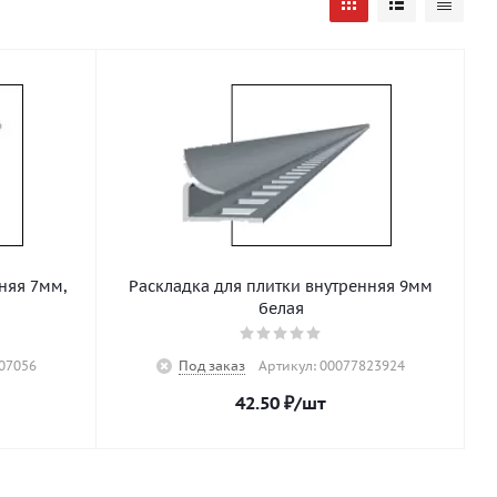
няя 7мм,
Раскладка для плитки внутренняя 9мм
белая
07056
Под заказ
Артикул: 00077823924
42.50
₽
/шт