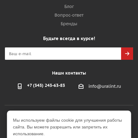
Блог
Вопрос-ответ
Бренды
Будьте всегда в курсе!
Наши контакты
+7 (343) 243-63-83
info@uralint.ru
2026 © ООО "УралИнтерьер"
Мы используем файлы cookie для улучшения работы
Интернет-магазин строительных и отделочных
сайта. Вы можете разрешить или запретить их
материалов
использование.