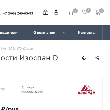
0
0
0
0
+7 (343) 243-63-83
водители
О компании
Контакты
,6х43,75м (70м2/рул)
ости Изоспан D
Артикул:
00000010345
₽
/рул