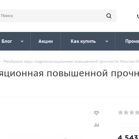
Блог
Акции
Как купить
Произ
-
Мембрана паро-гидроизоляционная повышенной прочности Изоспан D 1
яционная повышенной прочн
4 543