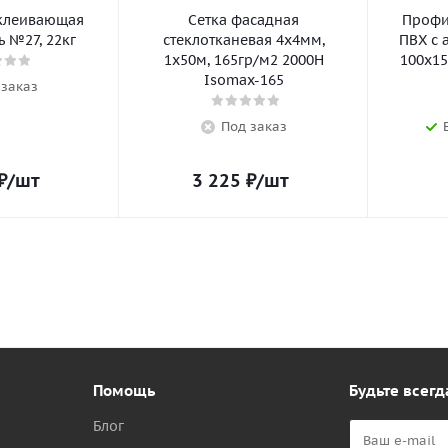
клеивающая
Сетка фасадная
Профил
 №27, 22кг
стеклотканевая 4х4мм,
ПВХ с 
1х50м, 165гр/м2 2000Н
100х15
Isomax-165
 заказ
Под заказ
₽
/шт
3 225
₽
/шт
Помощь
Будьте всегд
Блог