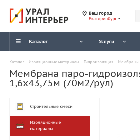
Ваш город
Екатеринбург
Каталог
Услуги
Каталог
-
Изоляционные материалы
-
Гидроизоляция
-
Мембраны
Мембрана паро-гидроизол
1,6х43,75м (70м2/рул)
Строительные смеси
Изоляционные
материалы