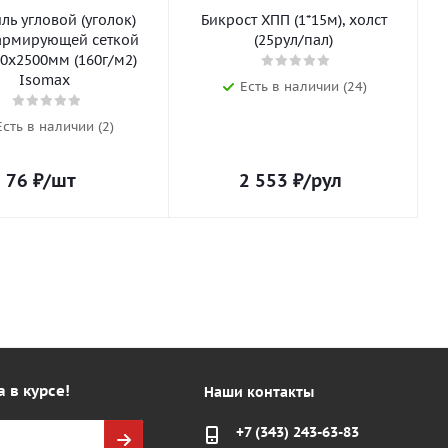
ь угловой (уголок)
Бикрост ХПП (1*15м), холст
армирующей сеткой
(25рул/пал)
0х2500мм (160г/м2)
Isomax
Есть в наличии (24)
Есть в наличии (2)
76
₽
/шт
2 553
₽
/рул
а в курсе!
Наши контакты
+7 (343) 243-63-83