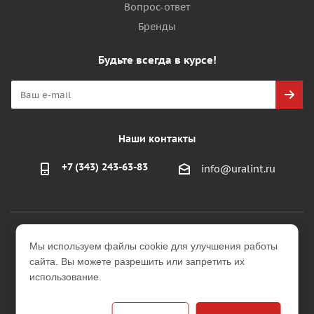
Вопрос-ответ
Бренды
Будьте всегда в курсе!
Наши контакты
+7 (343) 243-63-83
info@uralint.ru
2026 © ООО "УралИнтерьер"
Мы используем файлы cookie для улучшения работы
Интернет-магазин строительных и отделочных
сайта. Вы можете разрешить или запретить их
материалов
использование.
Версия для печати